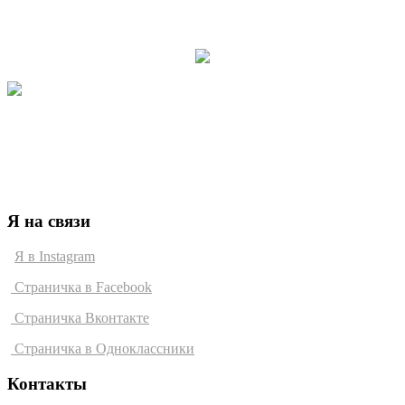
Образовательный портал
Персональный сайт Евгения Никулина. Все опубликованные,
на данном сайте, фото либо графические материалы -
являются собственностью автора. Полное или частичное
воспроизведение, материалов а также использование в
коммерческих целях, - возможно только с письменного
согласия автора. Все права защищены.
Я на связи
Я в Instagram
Страничка в Facebook
Страничка Вконтакте
Страничка в Одноклассники
Контакты