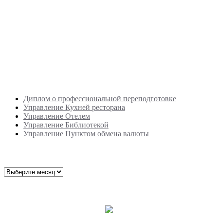
Новые записи
Диплом о профессиональной переподготовке
Управление Кухней ресторана
Управление Отелем
Управление Библиотекой
Управление Пунктом обмена валюты
Архив публикаций
Архив
публикаций
Мой надежный партнер