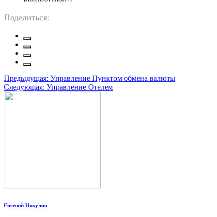
Поделиться:
Навигация
Предыдущая:
Управление Пунктом обмена валюты
Следующая:
Управление Отелем
по
записям
Евгений Никулин